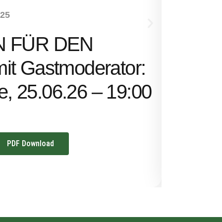
NEUHEITEN
-25
SENS
N FÜR DEN
Ernst 
t Gastmoderator:
Uhr
ze, 25.06.26 – 19:00
PDF Download