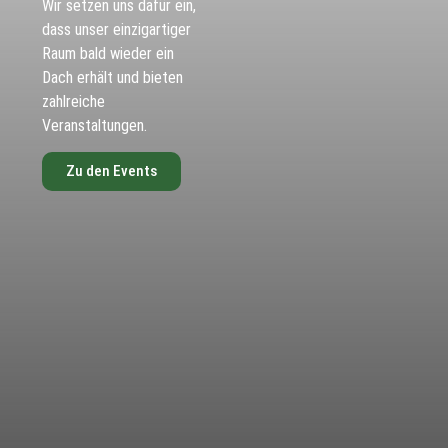
Wir setzen uns dafür ein,
dass unser einzigartiger
Raum bald wieder ein
Dach erhält und bieten
zahlreiche
Veranstaltungen.
Zu den Events