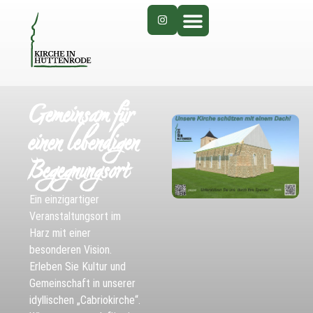
Gemeinsam für
einen lebendigen
Begegnungsort
Ein einzigartiger
Veranstaltungsort im
Harz mit einer
besonderen Vision.
Erleben Sie Kultur und
Gemeinschaft in unserer
idyllischen „Cabriokirche“.