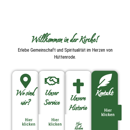
Willkommen in der Kirche!
Erlebe Gemeinschaft und Spiritualität im Herzen von
Hüttenrode.
Wo sind
Unser
Kontakt
Unsere
wir?
Service
Historie
Hier
klicken
Hier
Hier
Hier
klicken
klicken
klicken