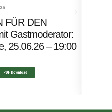
NEUHEITEN
-25
SENS
N FÜR DEN
Ernst 
t Gastmoderator:
Uhr
ze, 25.06.26 – 19:00
PDF Download