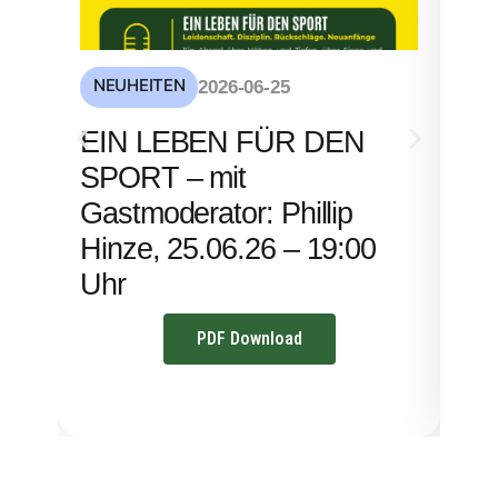
NEUHEITEN
NE
2026-06-25
S
EIN LEBEN FÜR DEN
mi
SPORT – mit
– 
Gastmoderator: Phillip
Hinze, 25.06.26 – 19:00
Uhr
PDF Download