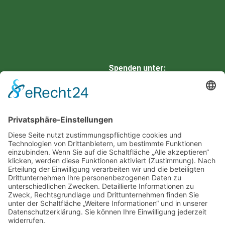
Spenden unter:
HARZSPARKASSE
IBAN: DE66 8105 2000 0901
0336 42
BIC: NOLADE21HRZ
Eine neue Website von
3WKonzepte | Marketing &