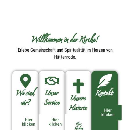
Willkommen in der Kirche!
Erlebe Gemeinschaft und Spiritualität im Herzen von
Hüttenrode.
Wo sind
Unser
Kontakt
Unsere
wir?
Service
Historie
Hier
klicken
Hier
Hier
Hier
klicken
klicken
klicken