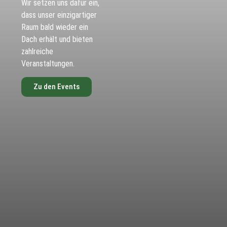
Wir setzen uns dafür ein,
dass unser einzigartiger
Raum bald wieder ein
Dach erhält und bieten
zahlreiche
Veranstaltungen.
Zu den Events