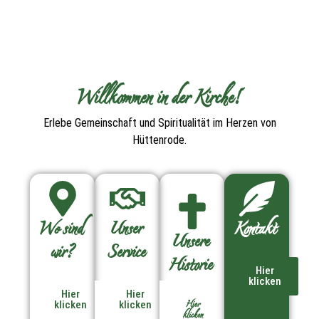
Willkommen in der Kirche!
Erlebe Gemeinschaft und Spiritualität im Herzen von
Hüttenrode.
Wo sind
Unser
Kontakt
Unsere
wir?
Service
Historie
Hier
klicken
Hier
Hier
Hier
klicken
klicken
klicken