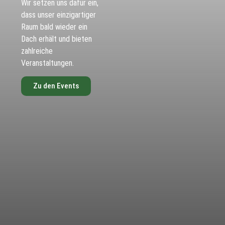
Wir setzen uns dafür ein,
dass unser einzigartiger
Raum bald wieder ein
Dach erhält und bieten
zahlreiche
Veranstaltungen.
Zu den Events