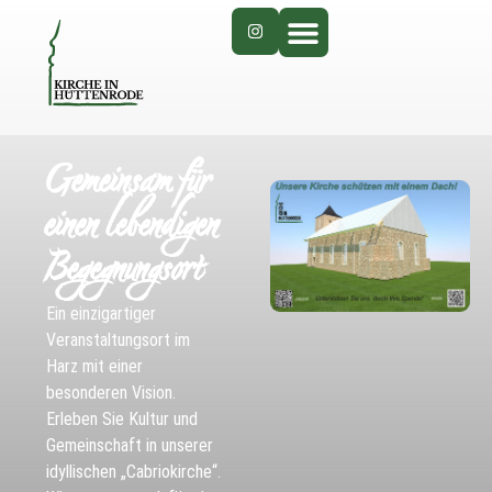
Gemeinsam für
einen lebendigen
Begegnungsort
Ein einzigartiger
Veranstaltungsort im
Harz mit einer
besonderen Vision.
Erleben Sie Kultur und
Gemeinschaft in unserer
idyllischen „Cabriokirche“.