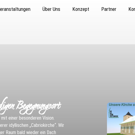
eranstaltungen
Über Uns
Konzept
Partner
Ko
digen Begegnungsort
z mit einer besonderen Vision.
rer idyllischen „Cabriokirche“. Wir
iger Raum bald wieder ein Dach