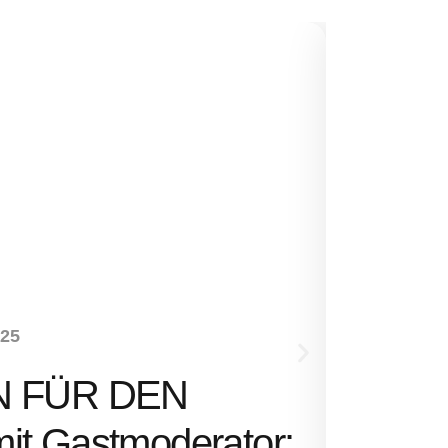
NEUHEITEN
-25
SENS
N FÜR DEN
Ernst 
t Gastmoderator: