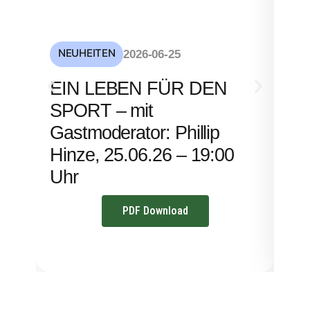
NEUHEITEN
NE
2026-06-25
S
EIN LEBEN FÜR DEN
mi
SPORT – mit
– 
Gastmoderator: Phillip
Hinze, 25.06.26 – 19:00
Uhr
PDF Download