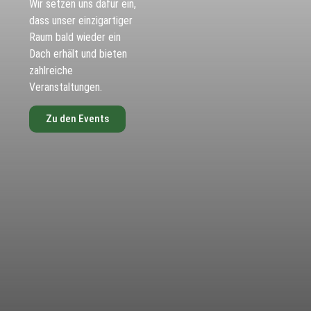
Wir setzen uns dafür ein,
dass unser einzigartiger
Raum bald wieder ein
Dach erhält und bieten
zahlreiche
Veranstaltungen.
Zu den Events