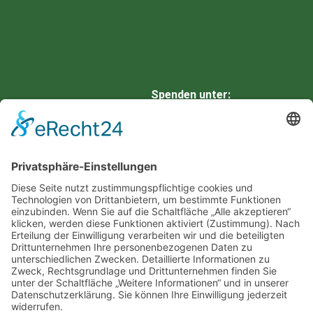
Spenden unter:
HARZSPARKASSE
IBAN: DE66 8105 2000 0901
0336 42
BIC: NOLADE21HRZ
Eine neue Website von
3WKonzepte | Marketing &