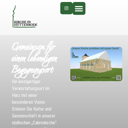
Gemeinsam für
einen lebendigen
Begegnungsort
Ein einzigartiger
Veranstaltungsort im
Harz mit einer
besonderen Vision.
Erleben Sie Kultur und
Gemeinschaft in unserer
idyllischen „Cabriokirche“.