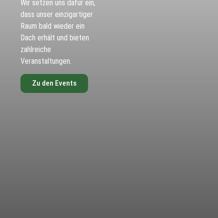
Wir setzen uns dafür ein,
dass unser einzigartiger
Raum bald wieder ein
Dach erhält und bieten
zahlreiche
Veranstaltungen.
Zu den Events