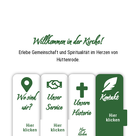
Willkommen in der Kirche!
Erlebe Gemeinschaft und Spiritualität im Herzen von
Hüttenrode.
Wo sind
Unser
Kontakt
Unsere
wir?
Service
Historie
Hier
klicken
Hier
Hier
Hier
klicken
klicken
klicken