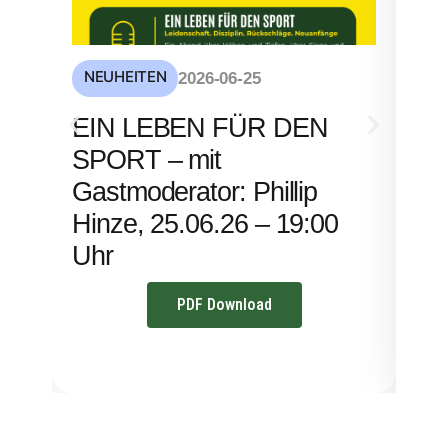
NEUHEITEN
NE
2026-06-25
S
EIN LEBEN FÜR DEN
mi
SPORT – mit
– 
Gastmoderator: Phillip
Hinze, 25.06.26 – 19:00
Uhr
PDF Download