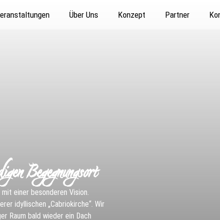
eranstaltungen
Über Uns
Konzept
Partner
Ko
digen Begegnungsort
z mit einer besonderen Vision.
rer idyllischen „Cabriokirche“. Wir
iger Raum bald wieder ein Dach