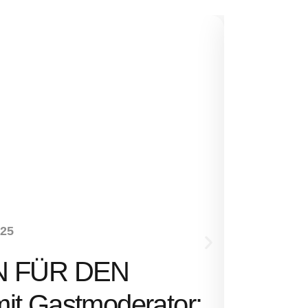
NEUHEITEN
-25
SENS
N FÜR DEN
Ernst 
t Gastmoderator: