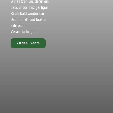
Wir setzen uns dafür ein,
dass unser einzigartiger
Raum bald wieder ein
Dach erhält und bieten
zahlreiche
Veranstaltungen.
Zu den Events