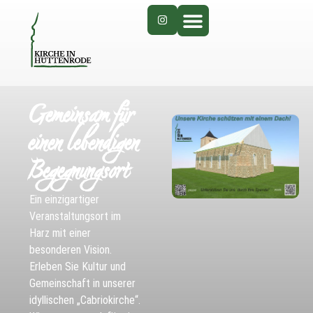
Gemeinsam für
einen lebendigen
Begegnungsort
Ein einzigartiger
Veranstaltungsort im
Harz mit einer
besonderen Vision.
Erleben Sie Kultur und
Gemeinschaft in unserer
idyllischen „Cabriokirche“.