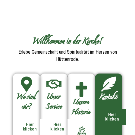
Willkommen in der Kirche!
Erlebe Gemeinschaft und Spiritualität im Herzen von
Hüttenrode.
Wo sind
Unser
Kontakt
Unsere
wir?
Service
Historie
Hier
klicken
Hier
Hier
Hier
klicken
klicken
klicken