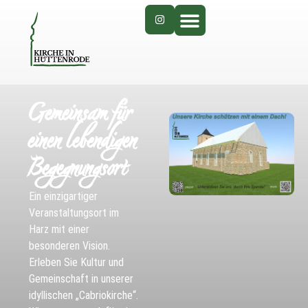
Gemeinsam für
einen lebendigen
Begegnungsort
Ein einzigartiger
Veranstaltungsort im
Harz mit einer
besonderen Vision.
Erleben Sie Kultur und
Gemeinschaft in unserer
idyllischen „Cabriokirche“.