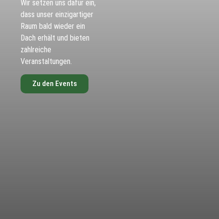
Wir setzen uns dafür ein,
dass unser einzigartiger
Raum bald wieder ein
Dach erhält und bieten
zahlreiche
Veranstaltungen.
Zu den Events