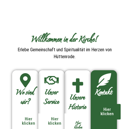
Willkommen in der Kirche!
Erlebe Gemeinschaft und Spiritualität im Herzen von
Hüttenrode.
Wo sind
Unser
Kontakt
Unsere
wir?
Service
Historie
Hier
klicken
Hier
Hier
Hier
klicken
klicken
klicken