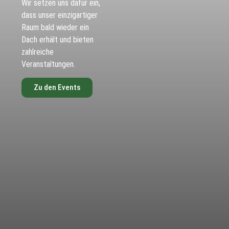
Wir setzen uns dafür ein,
dass unser einzigartiger
Raum bald wieder ein
Dach erhält und bieten
zahlreiche
Veranstaltungen.
Zu den Events