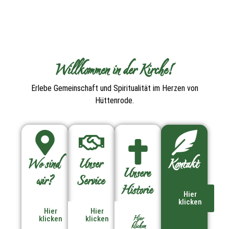
Willkommen in der Kirche!
Erlebe Gemeinschaft und Spiritualität im Herzen von
Hüttenrode.
Wo sind
Unser
Kontakt
Unsere
wir?
Service
Historie
Hier
klicken
Hier
Hier
Hier
klicken
klicken
klicken