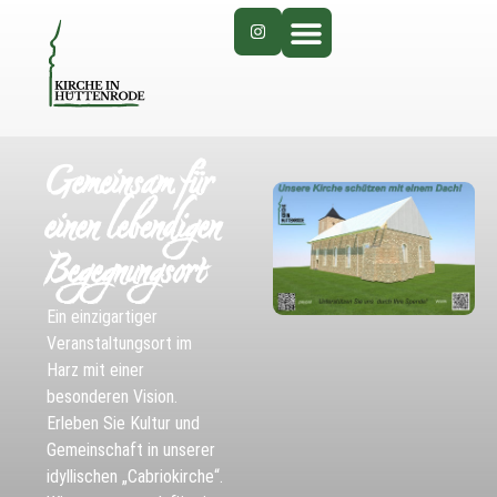
Gemeinsam für
einen lebendigen
Begegnungsort
Ein einzigartiger
Veranstaltungsort im
Harz mit einer
besonderen Vision.
Erleben Sie Kultur und
Gemeinschaft in unserer
idyllischen „Cabriokirche“.