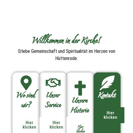
Willkommen in der Kirche!
Erlebe Gemeinschaft und Spiritualität im Herzen von
Hüttenrode.
Wo sind
Unser
Kontakt
Unsere
wir?
Service
Historie
Hier
klicken
Hier
Hier
Hier
klicken
klicken
klicken