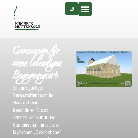
Gemeinsam für
einen lebendigen
Begegnungsort
Ein einzigartiger
Veranstaltungsort im
Harz mit einer
besonderen Vision.
Erleben Sie Kultur und
Gemeinschaft in unserer
idyllischen „Cabriokirche“.