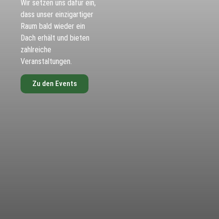
Wir setzen uns dafür ein,
dass unser einzigartiger
Raum bald wieder ein
Dach erhält und bieten
zahlreiche
Veranstaltungen.
Zu den Events