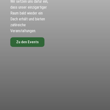
Wir setzen uns dafür ein,
dass unser einzigartiger
Raum bald wieder ein
Dach erhält und bieten
zahlreiche
Veranstaltungen.
Zu den Events