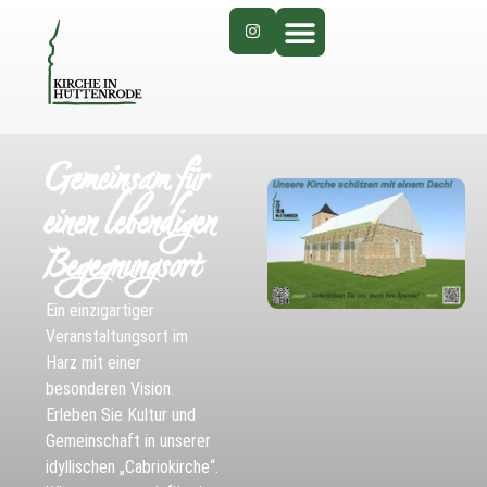
Gemeinsam für
einen lebendigen
Begegnungsort
Ein einzigartiger
Veranstaltungsort im
Harz mit einer
besonderen Vision.
Erleben Sie Kultur und
Gemeinschaft in unserer
idyllischen „Cabriokirche“.