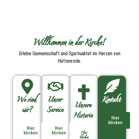
Willkommen in der Kirche!
Erlebe Gemeinschaft und Spiritualität im Herzen von
Hüttenrode.
Wo sind
Unser
Kontakt
Unsere
wir?
Service
Historie
Hier
klicken
Hier
Hier
Hier
klicken
klicken
klicken