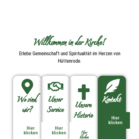
Willkommen in der Kirche!
Erlebe Gemeinschaft und Spiritualität im Herzen von
Hüttenrode.
Wo sind
Unser
Kontakt
Unsere
wir?
Service
Historie
Hier
klicken
Hier
Hier
Hier
klicken
klicken
klicken