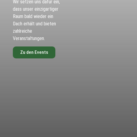
Wir setzen uns dafür ein,
dass unser einzigartiger
Raum bald wieder ein
Dach erhält und bieten
zahlreiche
Veranstaltungen.
Zu den Events