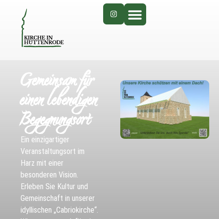
Gemeinsam für
einen lebendigen
Begegnungsort
Ein einzigartiger
Veranstaltungsort im
Harz mit einer
besonderen Vision.
Erleben Sie Kultur und
Gemeinschaft in unserer
idyllischen „Cabriokirche“.