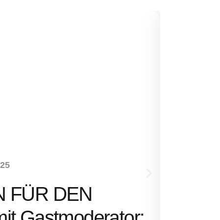
NEUHEITEN
-25
SENS
N FÜR DEN
Ernst 
t Gastmoderator: