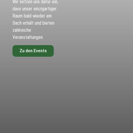
Wir setzen uns dafür ein,
dass unser einzigartiger
Raum bald wieder ein
Dach erhält und bieten
zahlreiche
Veranstaltungen.
Zu den Events