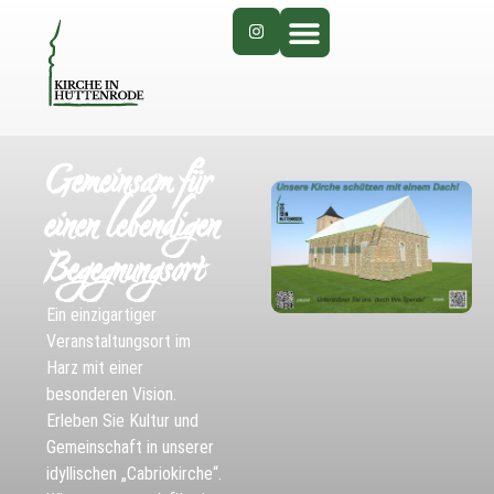
Gemeinsam für
einen lebendigen
Begegnungsort
Ein einzigartiger
Veranstaltungsort im
Harz mit einer
besonderen Vision.
Erleben Sie Kultur und
Gemeinschaft in unserer
idyllischen „Cabriokirche“.