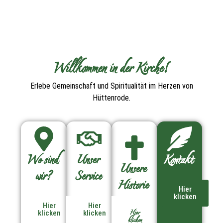
Willkommen in der Kirche!
Erlebe Gemeinschaft und Spiritualität im Herzen von
Hüttenrode.
Wo sind
Unser
Kontakt
Unsere
wir?
Service
Historie
Hier
klicken
Hier
Hier
Hier
klicken
klicken
klicken