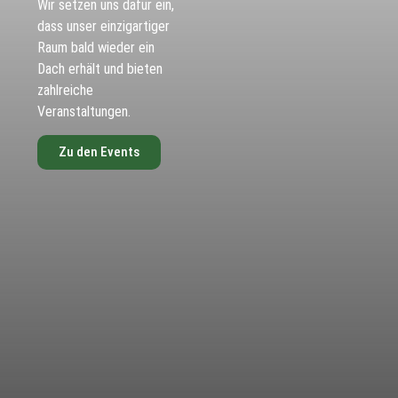
Wir setzen uns dafür ein,
dass unser einzigartiger
Raum bald wieder ein
Dach erhält und bieten
zahlreiche
Veranstaltungen.
Zu den Events