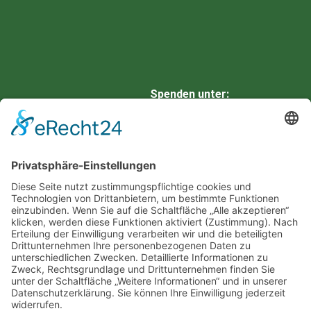
Spenden unter:
HARZSPARKASSE
IBAN: DE66 8105 2000 0901
0336 42
BIC: NOLADE21HRZ
Eine neue Website von
3WKonzepte | Marketing &