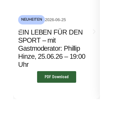
NEUHEITEN
NE
2026-06-25
S
EIN LEBEN FÜR DEN
mi
SPORT – mit
– 
Gastmoderator: Phillip
Hinze, 25.06.26 – 19:00
Uhr
PDF Download