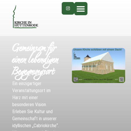
Gemeinsam für
einen lebendigen
Begegnungsort
Ein einzigartiger
Veranstaltungsort im
Harz mit einer
besonderen Vision.
Erleben Sie Kultur und
Gemeinschaft in unserer
idyllischen „Cabriokirche“.