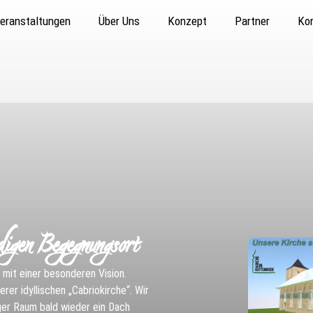
eranstaltungen
Über Uns
Konzept
Partner
Ko
digen Begegnungsort
z mit einer besonderen Vision.
rer idyllischen „Cabriokirche“. Wir
iger Raum bald wieder ein Dach