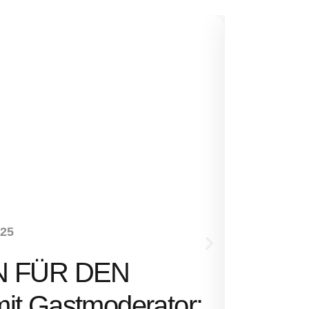
NEUHEITEN
-25
SENS
N FÜR DEN
Ernst 
t Gastmoderator: