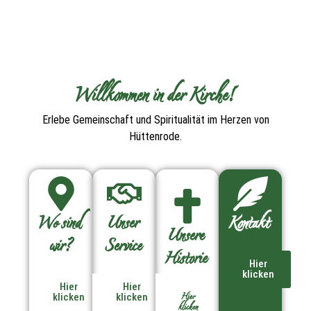
Willkommen in der Kirche!
Erlebe Gemeinschaft und Spiritualität im Herzen von
Hüttenrode.
Wo sind
Unser
Kontakt
Unsere
wir?
Service
Historie
Hier
klicken
Hier
Hier
Hier
klicken
klicken
klicken