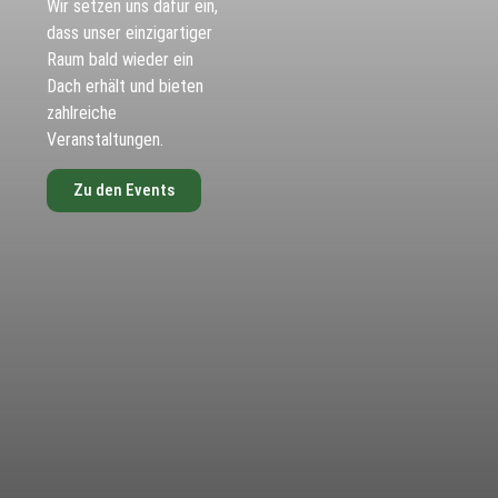
Wir setzen uns dafür ein,
dass unser einzigartiger
Raum bald wieder ein
Dach erhält und bieten
zahlreiche
Veranstaltungen.
Zu den Events