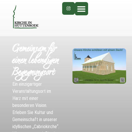
Gemeinsam für
einen lebendigen
Begegnungsort
Ein einzigartiger
Veranstaltungsort im
Harz mit einer
besonderen Vision.
Erleben Sie Kultur und
Gemeinschaft in unserer
idyllischen „Cabriokirche“.