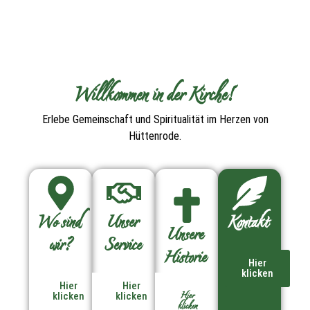
Willkommen in der Kirche!
Erlebe Gemeinschaft und Spiritualität im Herzen von
Hüttenrode.
Wo sind
Unser
Kontakt
Unsere
wir?
Service
Historie
Hier
klicken
Hier
Hier
Hier
klicken
klicken
klicken