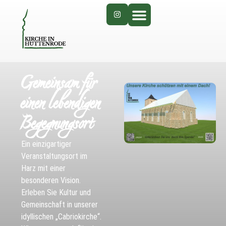
Gemeinsam für
einen lebendigen
Begegnungsort
Ein einzigartiger
Veranstaltungsort im
Harz mit einer
besonderen Vision.
Erleben Sie Kultur und
Gemeinschaft in unserer
idyllischen „Cabriokirche“.