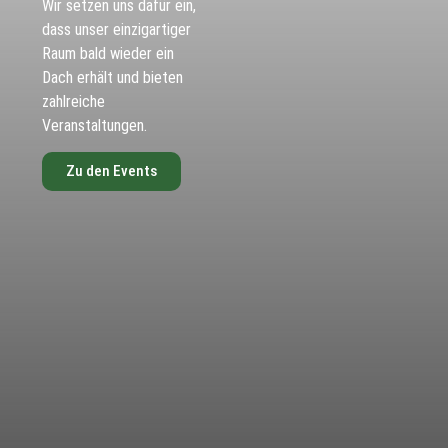
Wir setzen uns dafür ein,
dass unser einzigartiger
Raum bald wieder ein
Dach erhält und bieten
zahlreiche
Veranstaltungen.
Zu den Events