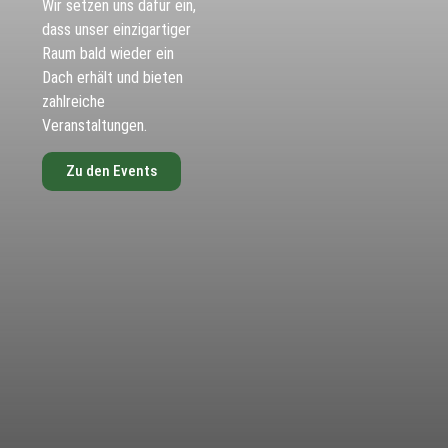
Wir setzen uns dafür ein,
dass unser einzigartiger
Raum bald wieder ein
Dach erhält und bieten
zahlreiche
Veranstaltungen.
Zu den Events