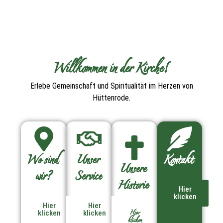
Willkommen in der Kirche!
Erlebe Gemeinschaft und Spiritualität im Herzen von
Hüttenrode.
Wo sind
Unser
Kontakt
Unsere
wir?
Service
Historie
Hier
klicken
Hier
Hier
Hier
klicken
klicken
klicken