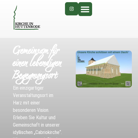
Gemeinsam für
einen lebendigen
Begegnungsort
Ein einzigartiger
Veranstaltungsort im
Harz mit einer
besonderen Vision.
Erleben Sie Kultur und
Gemeinschaft in unserer
idyllischen „Cabriokirche“.