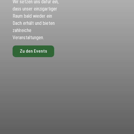
Wir setzen uns dafür ein,
dass unser einzigartiger
Raum bald wieder ein
Dach erhält und bieten
zahlreiche
Veranstaltungen.
Zu den Events