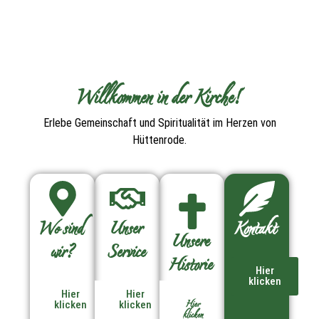
Willkommen in der Kirche!
Erlebe Gemeinschaft und Spiritualität im Herzen von
Hüttenrode.
Wo sind
Unser
Kontakt
Unsere
wir?
Service
Historie
Hier
klicken
Hier
Hier
Hier
klicken
klicken
klicken