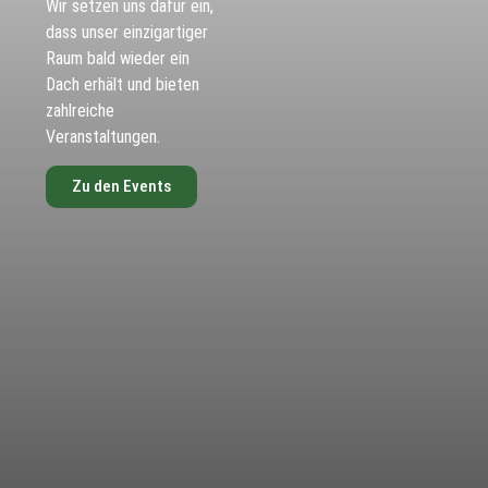
Wir setzen uns dafür ein,
dass unser einzigartiger
Raum bald wieder ein
Dach erhält und bieten
zahlreiche
Veranstaltungen.
Zu den Events