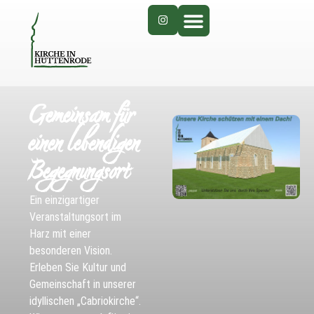
Gemeinsam für
einen lebendigen
Begegnungsort
Ein einzigartiger
Veranstaltungsort im
Harz mit einer
besonderen Vision.
Erleben Sie Kultur und
Gemeinschaft in unserer
idyllischen „Cabriokirche“.