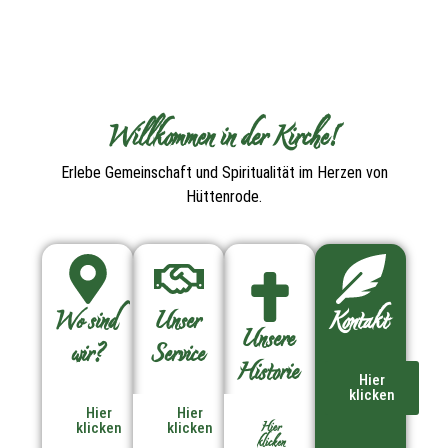
Willkommen in der Kirche!
Erlebe Gemeinschaft und Spiritualität im Herzen von
Hüttenrode.
Wo sind
Unser
Kontakt
Unsere
wir?
Service
Historie
Hier
klicken
Hier
Hier
Hier
klicken
klicken
klicken