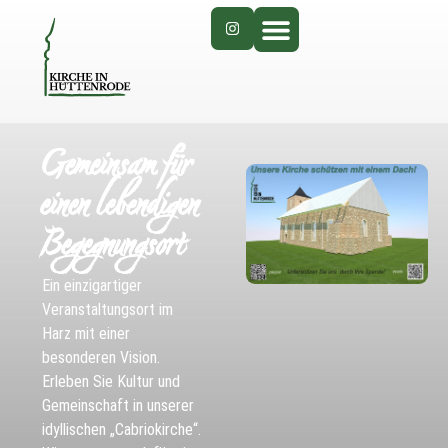
Gemeinsam für
einen lebendigen
Begegnungsort
Ein einzigartiger
Veranstaltungsort im
Harz mit einer
besonderen Vision.
Erleben Sie Kultur und
Gemeinschaft in unserer
idyllischen „Cabriokirche“.