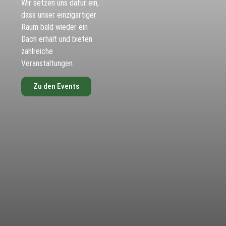
Wir setzen uns dafür ein,
dass unser einzigartiger
Raum bald wieder ein
Dach erhält und bieten
zahlreiche
Veranstaltungen.
Zu den Events