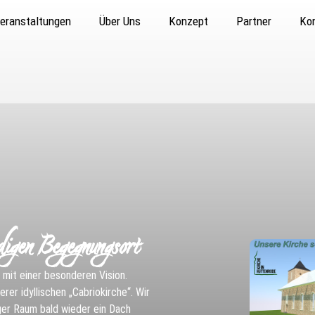
eranstaltungen
Über Uns
Konzept
Partner
Ko
digen Begegnungsort
z mit einer besonderen Vision.
rer idyllischen „Cabriokirche“. Wir
iger Raum bald wieder ein Dach