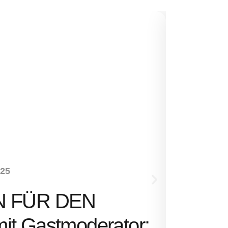
NEUHEITEN
-25
SENS
N FÜR DEN
Ernst 
t Gastmoderator: