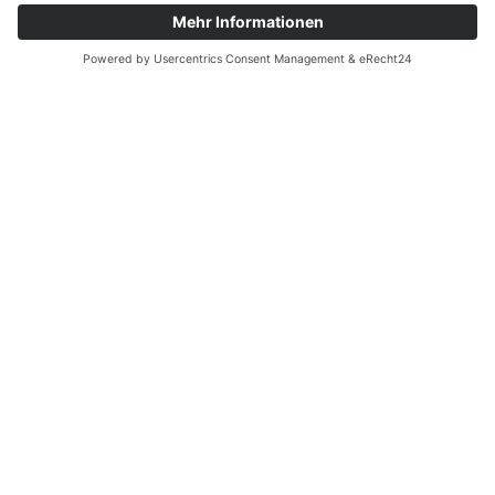
0162 4030500
info@kirchehuettenrode.de
Kirchbrink 7, 38889 Blankenburg OT Hüttenrode
Impressum
Cookie-Einstellungen
Datenschutz
Copyright © 2025 | Alle Rechte vorbehalten.